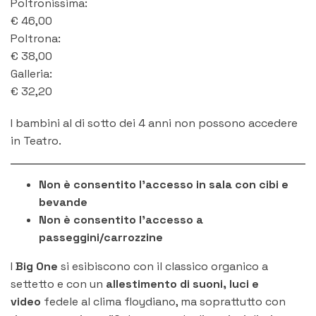
Poltronissima
:
€
46,00
Poltrona
:
€
38,00
Galleria
:
€
32,20
I bambini al di sotto dei 4 anni non possono accedere
in Teatro.
Non è consentito l'accesso in sala con cibi e
bevande
Non è consentito l'accesso a
passeggini/carrozzine
I
Big One
si esibiscono con il classico organico a
settetto e con un
allestimento di suoni, luci e
video
fedele al clima floydiano, ma soprattutto con