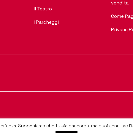
vendita
Il Teatro
Come Rag
I Parcheggi
Privacy P
perienza. Supponiamo che tu sia daccordo, ma puoi annullare l'is