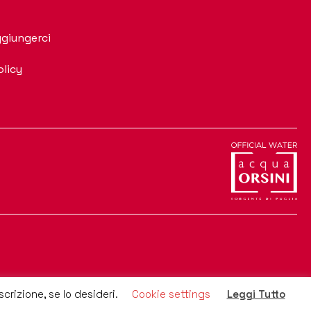
giungerci
olicy
crizione, se lo desideri.
Cookie settings
Leggi Tutto