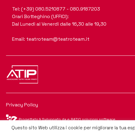
Tel: (+39) 080.5210877 - 080.9187203
Orari Botteghino (UFFICI):
Dal Lunedi al Venerdi dalle 16,30 alle 19,30
Email: teatroteam@teatroteam.it
Privacy Policy
Progettato & Sviluppato da e.RATIO soluzioni software
Questo sito Web utilizza i cookie per migliorare la tua es