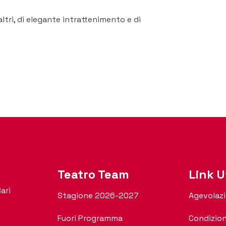
altri, di elegante intrattenimento e di
Teatro Team
Link Ut
ari
Stagione 2026-2027
Agevolazi
Fuori Programma
Condizion