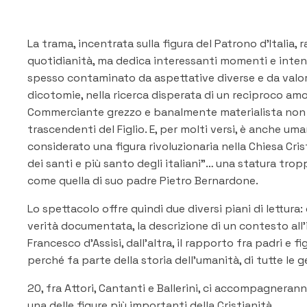
La trama, incentrata sulla figura del Patrono d’Italia, r
quotidianità, ma dedica interessanti momenti e intense 
spesso contaminato da aspettative diverse e da valor
dicotomie, nella ricerca disperata di un reciproco amo
Commerciante grezzo e banalmente materialista non 
trascendenti del Figlio. E, per molti versi, è anche 
considerato una figura rivoluzionaria nella Chiesa Cristia
dei santi e più santo degli italiani”… una statura tro
come quella di suo padre Pietro Bernardone.
Lo spettacolo offre quindi due diversi piani di lettura
verità documentata, la descrizione di un contesto all’
Francesco d’Assisi, dall’altra, il rapporto fra padri e fi
perché fa parte della storia dell’umanità, di tutte le g
20, fra Attori, Cantanti e Ballerini, ci accompagnera
una delle figure più importanti della Cristianità.